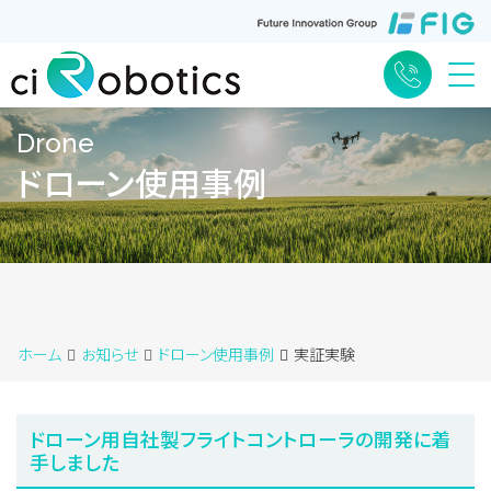
Me
Drone
ドローン使用事例
ホーム
お知らせ
ドローン使用事例
実証実験
ドローン用自社製フライトコントローラの開発に着
手しました