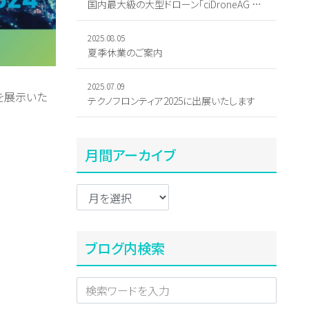
国内最大級の大型ドローン「ciDroneAG R-70」2機納入
2025.08.05
夏季休業のご案内
2025.07.09
つを展示いた
テクノフロンティア2025に出展いたします
月間アーカイブ
ブログ内検索