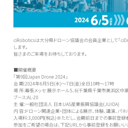
ciRoboticsは大分県ドローン協議会の会員企業として「ci
します。
皆さまのご来場をお待ちしております。
■開催概要
「第9回Japan Drone 2024」
会 期:2024年6月5日(水)～7日(金)全日10時～17時
場 所:幕張メッセ 展示ホール5、6(千葉県千葉市美浜区中瀬
ブース:AL-20
主 催:一般社団法人 日本UAS産業振興協議会(JUIDA)
内 容:ドローン関連企業・団体による展示、体験、講演、パ
入場料:3,000円(税込)※ただし、会期前日までの事前登
参加をご希望の場合は、下記URLから事前登録をお願いい