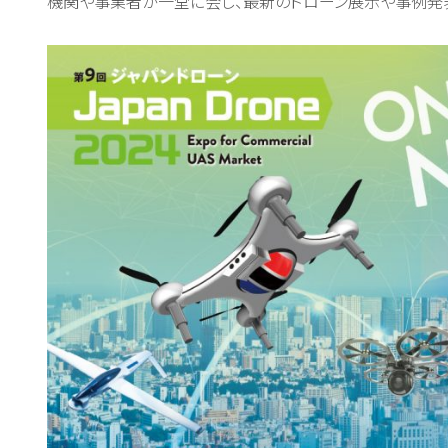
機関や事業者が⼀堂に会し、最新のドローン展⽰や事例発表