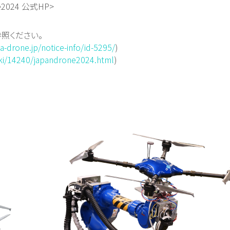
e2024 公式HP>
照ください。
a-drone.jp/notice-info/id-5295/
)
hiki/14240/japandrone2024.html
)