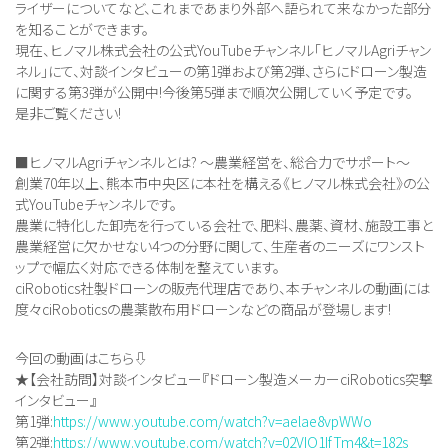
ライザーについてなど、これまであまり外部へ語られて来なかった部分
を知ることができます。
現在、ヒノマル株式会社の公式YouTubeチャンネル「ヒノマルAgriチャン
ネル」にて、対談インタビューの第1弾および第2弾、さらにドローン製造
に関する第3弾が公開中!今後第5弾まで順次公開していく予定です。
是非ご覧ください!
■ヒノマルAgriチャンネルとは? ～農業経営を、総合力でサポート～
創業70年以上、熊本市中央区に本社を構える《ヒノマル株式会社》の公
式YouTubeチャンネルです。
農業に特化した卸売を行っている会社で、肥料、農薬、資材、施設工事と
農業経営に欠かせない4つの分野に関して、生産者のニーズにワンスト
ップで幅広く対応できる体制を整えています。
ciRobotics社製ドローンの販売代理店であり、本チャンネルの動画には
度々ciRoboticsの農薬散布用ドローンなどの商品が登場します!
今回の動画はこちら⇩
★【会社訪問】対談インタビュー『ドローン製造メーカーciRobotics突撃
インタビュー』
第1弾:
https://www.youtube.com/watch?v=aelae8vpWWo
第2弾:
https://www.youtube.com/watch?v=02VIO1IfTm4&t=182s