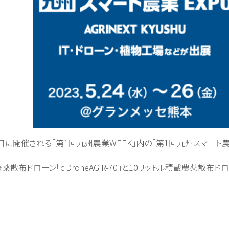
日に開催される「第1回九州農業WEEK」内の「第1回九州スマート農
ドローン「ciDroneAG R-70」と10リットル積載農薬散布ド