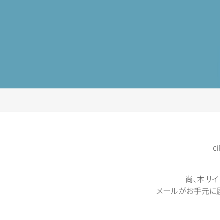
c
尚、本サ
メールがお手元に